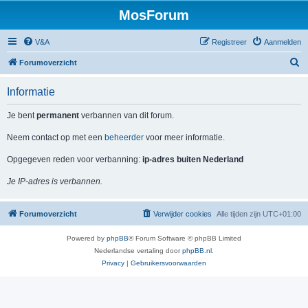
MosForum
V&A
Registreer
Aanmelden
Z
Forumoverzicht
o
Informatie
e
k
Je bent
permanent
verbannen van dit forum.
Neem contact op met een
beheerder
voor meer informatie.
Opgegeven reden voor verbanning:
ip-adres buiten Nederland
Je IP-adres is verbannen.
Forumoverzicht
Verwijder cookies
Alle tijden zijn
UTC+01:00
Powered by
phpBB
® Forum Software © phpBB Limited
Nederlandse vertaling door
phpBB.nl
.
Privacy
|
Gebruikersvoorwaarden