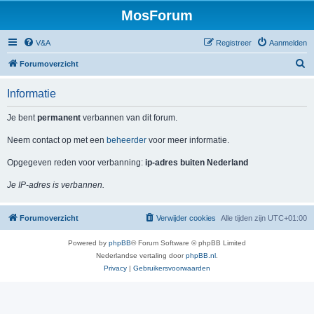
MosForum
V&A
Registreer
Aanmelden
Z
Forumoverzicht
o
Informatie
e
k
Je bent
permanent
verbannen van dit forum.
Neem contact op met een
beheerder
voor meer informatie.
Opgegeven reden voor verbanning:
ip-adres buiten Nederland
Je IP-adres is verbannen.
Forumoverzicht
Verwijder cookies
Alle tijden zijn
UTC+01:00
Powered by
phpBB
® Forum Software © phpBB Limited
Nederlandse vertaling door
phpBB.nl
.
Privacy
|
Gebruikersvoorwaarden