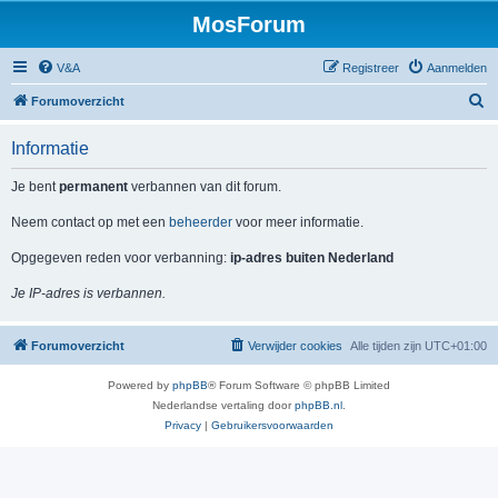
MosForum
V&A
Registreer
Aanmelden
Z
Forumoverzicht
o
Informatie
e
k
Je bent
permanent
verbannen van dit forum.
Neem contact op met een
beheerder
voor meer informatie.
Opgegeven reden voor verbanning:
ip-adres buiten Nederland
Je IP-adres is verbannen.
Forumoverzicht
Verwijder cookies
Alle tijden zijn
UTC+01:00
Powered by
phpBB
® Forum Software © phpBB Limited
Nederlandse vertaling door
phpBB.nl
.
Privacy
|
Gebruikersvoorwaarden