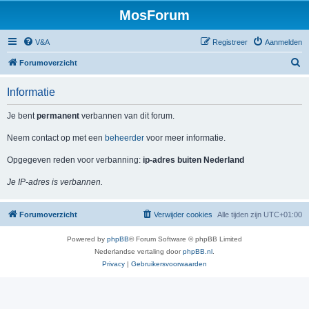
MosForum
V&A
Registreer
Aanmelden
Z
Forumoverzicht
o
Informatie
e
k
Je bent
permanent
verbannen van dit forum.
Neem contact op met een
beheerder
voor meer informatie.
Opgegeven reden voor verbanning:
ip-adres buiten Nederland
Je IP-adres is verbannen.
Forumoverzicht
Verwijder cookies
Alle tijden zijn
UTC+01:00
Powered by
phpBB
® Forum Software © phpBB Limited
Nederlandse vertaling door
phpBB.nl
.
Privacy
|
Gebruikersvoorwaarden