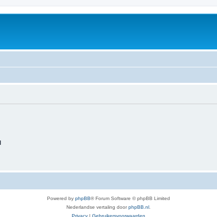
d
Powered by
phpBB
® Forum Software © phpBB Limited
Nederlandse vertaling door
phpBB.nl
.
Privacy
|
Gebruikersvoorwaarden