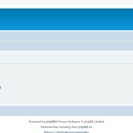
d
Powered by
phpBB
® Forum Software © phpBB Limited
Nederlandse vertaling door
phpBB.nl
.
Privacy
|
Gebruikersvoorwaarden