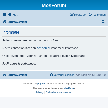
MosForum
V&A
Registreer
Aanmelden
Z
Forumoverzicht
o
Informatie
e
k
Je bent
permanent
verbannen van dit forum.
Neem contact op met een
beheerder
voor meer informatie.
Opgegeven reden voor verbanning:
ip-adres buiten Nederland
Je IP-adres is verbannen.
Forumoverzicht
Verwijder cookies
Alle tijden zijn
UTC+01:00
Powered by
phpBB
® Forum Software © phpBB Limited
Nederlandse vertaling door
phpBB.nl
.
Privacy
|
Gebruikersvoorwaarden