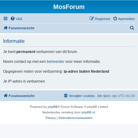
MosForum
V&A
Registreer
Aanmelden
Z
Forumoverzicht
o
Informatie
e
k
Je bent
permanent
verbannen van dit forum.
Neem contact op met een
beheerder
voor meer informatie.
Opgegeven reden voor verbanning:
ip-adres buiten Nederland
Je IP-adres is verbannen.
Forumoverzicht
Verwijder cookies
Alle tijden zijn
UTC+01:00
Powered by
phpBB
® Forum Software © phpBB Limited
Nederlandse vertaling door
phpBB.nl
.
Privacy
|
Gebruikersvoorwaarden