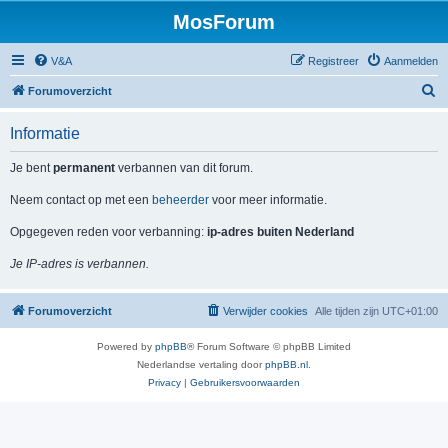
MosForum
V&A
Registreer
Aanmelden
Z
Forumoverzicht
o
Informatie
e
k
Je bent
permanent
verbannen van dit forum.
Neem contact op met een
beheerder
voor meer informatie.
Opgegeven reden voor verbanning:
ip-adres buiten Nederland
Je IP-adres is verbannen.
Forumoverzicht
Verwijder cookies
Alle tijden zijn
UTC+01:00
Powered by
phpBB
® Forum Software © phpBB Limited
Nederlandse vertaling door
phpBB.nl
.
Privacy
|
Gebruikersvoorwaarden