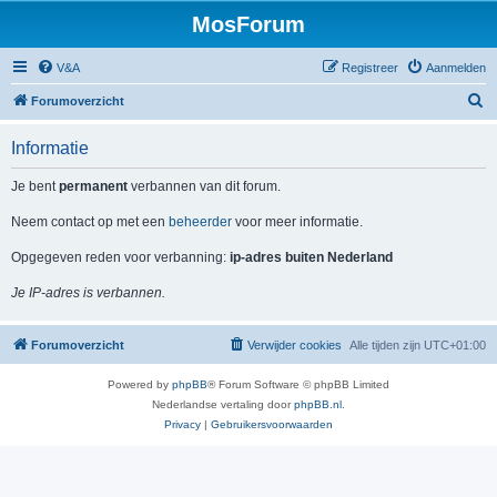
MosForum
V&A
Registreer
Aanmelden
Z
Forumoverzicht
o
Informatie
e
k
Je bent
permanent
verbannen van dit forum.
Neem contact op met een
beheerder
voor meer informatie.
Opgegeven reden voor verbanning:
ip-adres buiten Nederland
Je IP-adres is verbannen.
Forumoverzicht
Verwijder cookies
Alle tijden zijn
UTC+01:00
Powered by
phpBB
® Forum Software © phpBB Limited
Nederlandse vertaling door
phpBB.nl
.
Privacy
|
Gebruikersvoorwaarden