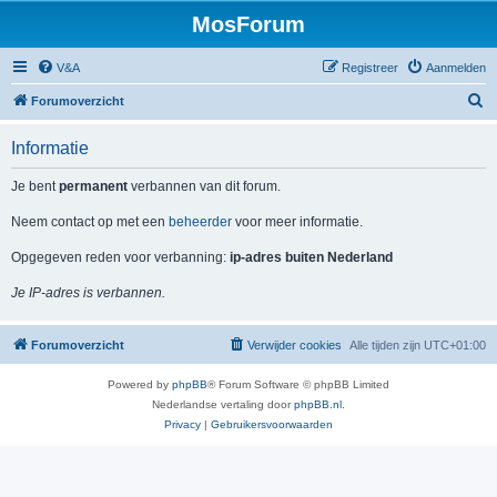
MosForum
V&A
Registreer
Aanmelden
Z
Forumoverzicht
o
Informatie
e
k
Je bent
permanent
verbannen van dit forum.
Neem contact op met een
beheerder
voor meer informatie.
Opgegeven reden voor verbanning:
ip-adres buiten Nederland
Je IP-adres is verbannen.
Forumoverzicht
Verwijder cookies
Alle tijden zijn
UTC+01:00
Powered by
phpBB
® Forum Software © phpBB Limited
Nederlandse vertaling door
phpBB.nl
.
Privacy
|
Gebruikersvoorwaarden