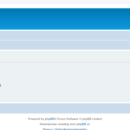
d
Powered by
phpBB
® Forum Software © phpBB Limited
Nederlandse vertaling door
phpBB.nl
.
Privacy
|
Gebruikersvoorwaarden