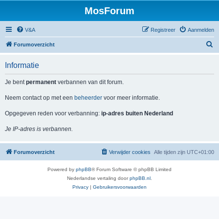
MosForum
V&A
Registreer
Aanmelden
Z
Forumoverzicht
o
Informatie
e
k
Je bent
permanent
verbannen van dit forum.
Neem contact op met een
beheerder
voor meer informatie.
Opgegeven reden voor verbanning:
ip-adres buiten Nederland
Je IP-adres is verbannen.
Forumoverzicht
Verwijder cookies
Alle tijden zijn
UTC+01:00
Powered by
phpBB
® Forum Software © phpBB Limited
Nederlandse vertaling door
phpBB.nl
.
Privacy
|
Gebruikersvoorwaarden