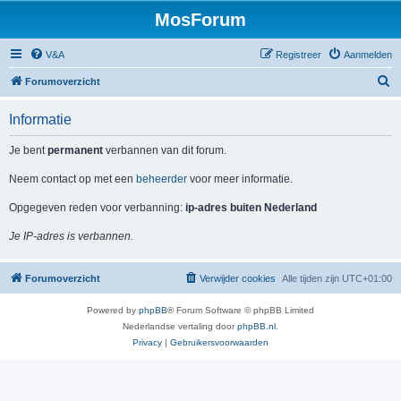
MosForum
V&A
Registreer
Aanmelden
Z
Forumoverzicht
o
Informatie
e
k
Je bent
permanent
verbannen van dit forum.
Neem contact op met een
beheerder
voor meer informatie.
Opgegeven reden voor verbanning:
ip-adres buiten Nederland
Je IP-adres is verbannen.
Forumoverzicht
Verwijder cookies
Alle tijden zijn
UTC+01:00
Powered by
phpBB
® Forum Software © phpBB Limited
Nederlandse vertaling door
phpBB.nl
.
Privacy
|
Gebruikersvoorwaarden