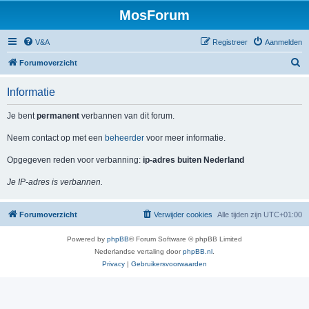
MosForum
V&A
Registreer
Aanmelden
Z
Forumoverzicht
o
Informatie
e
k
Je bent
permanent
verbannen van dit forum.
Neem contact op met een
beheerder
voor meer informatie.
Opgegeven reden voor verbanning:
ip-adres buiten Nederland
Je IP-adres is verbannen.
Forumoverzicht
Verwijder cookies
Alle tijden zijn
UTC+01:00
Powered by
phpBB
® Forum Software © phpBB Limited
Nederlandse vertaling door
phpBB.nl
.
Privacy
|
Gebruikersvoorwaarden