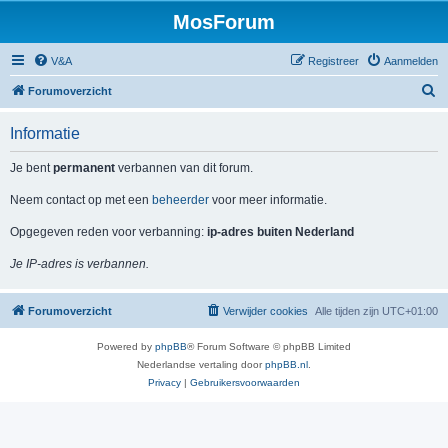
MosForum
V&A
Registreer
Aanmelden
Z
Forumoverzicht
o
Informatie
e
k
Je bent
permanent
verbannen van dit forum.
Neem contact op met een
beheerder
voor meer informatie.
Opgegeven reden voor verbanning:
ip-adres buiten Nederland
Je IP-adres is verbannen.
Forumoverzicht
Verwijder cookies
Alle tijden zijn
UTC+01:00
Powered by
phpBB
® Forum Software © phpBB Limited
Nederlandse vertaling door
phpBB.nl
.
Privacy
|
Gebruikersvoorwaarden