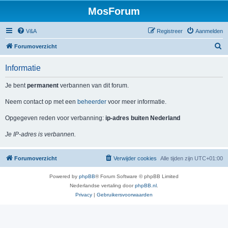
MosForum
V&A
Registreer
Aanmelden
Z
Forumoverzicht
o
Informatie
e
k
Je bent
permanent
verbannen van dit forum.
Neem contact op met een
beheerder
voor meer informatie.
Opgegeven reden voor verbanning:
ip-adres buiten Nederland
Je IP-adres is verbannen.
Forumoverzicht
Verwijder cookies
Alle tijden zijn
UTC+01:00
Powered by
phpBB
® Forum Software © phpBB Limited
Nederlandse vertaling door
phpBB.nl
.
Privacy
|
Gebruikersvoorwaarden