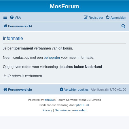
MosForum
V&A
Registreer
Aanmelden
Z
Forumoverzicht
o
Informatie
e
k
Je bent
permanent
verbannen van dit forum.
Neem contact op met een
beheerder
voor meer informatie.
Opgegeven reden voor verbanning:
ip-adres buiten Nederland
Je IP-adres is verbannen.
Forumoverzicht
Verwijder cookies
Alle tijden zijn
UTC+01:00
Powered by
phpBB
® Forum Software © phpBB Limited
Nederlandse vertaling door
phpBB.nl
.
Privacy
|
Gebruikersvoorwaarden