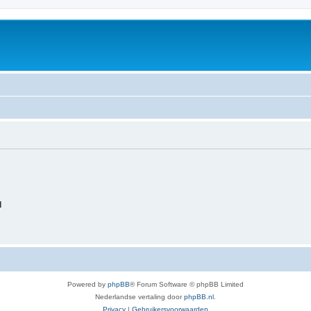
d
Powered by
phpBB
® Forum Software © phpBB Limited
Nederlandse vertaling door
phpBB.nl
.
Privacy
|
Gebruikersvoorwaarden