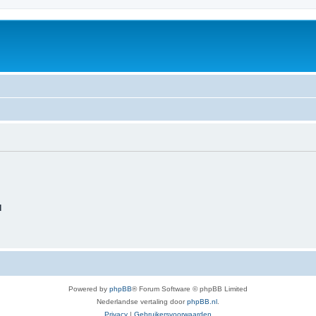
d
Powered by
phpBB
® Forum Software © phpBB Limited
Nederlandse vertaling door
phpBB.nl
.
Privacy
|
Gebruikersvoorwaarden