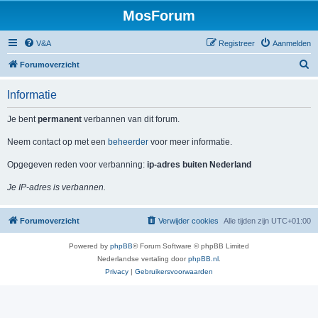
MosForum
V&A
Registreer
Aanmelden
Z
Forumoverzicht
o
Informatie
e
k
Je bent
permanent
verbannen van dit forum.
Neem contact op met een
beheerder
voor meer informatie.
Opgegeven reden voor verbanning:
ip-adres buiten Nederland
Je IP-adres is verbannen.
Forumoverzicht
Verwijder cookies
Alle tijden zijn
UTC+01:00
Powered by
phpBB
® Forum Software © phpBB Limited
Nederlandse vertaling door
phpBB.nl
.
Privacy
|
Gebruikersvoorwaarden