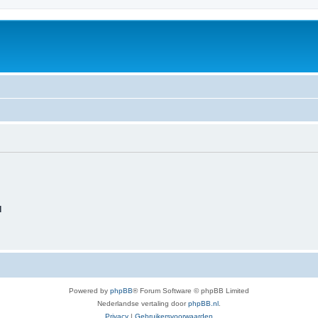
d
Powered by
phpBB
® Forum Software © phpBB Limited
Nederlandse vertaling door
phpBB.nl
.
Privacy
|
Gebruikersvoorwaarden