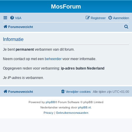
MosForum
V&A
Registreer
Aanmelden
Z
Forumoverzicht
o
Informatie
e
k
Je bent
permanent
verbannen van dit forum.
Neem contact op met een
beheerder
voor meer informatie.
Opgegeven reden voor verbanning:
ip-adres buiten Nederland
Je IP-adres is verbannen.
Forumoverzicht
Verwijder cookies
Alle tijden zijn
UTC+01:00
Powered by
phpBB
® Forum Software © phpBB Limited
Nederlandse vertaling door
phpBB.nl
.
Privacy
|
Gebruikersvoorwaarden