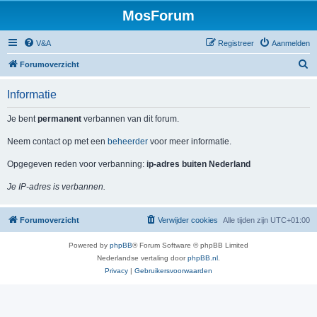
MosForum
V&A
Registreer
Aanmelden
Z
Forumoverzicht
o
Informatie
e
k
Je bent
permanent
verbannen van dit forum.
Neem contact op met een
beheerder
voor meer informatie.
Opgegeven reden voor verbanning:
ip-adres buiten Nederland
Je IP-adres is verbannen.
Forumoverzicht
Verwijder cookies
Alle tijden zijn
UTC+01:00
Powered by
phpBB
® Forum Software © phpBB Limited
Nederlandse vertaling door
phpBB.nl
.
Privacy
|
Gebruikersvoorwaarden