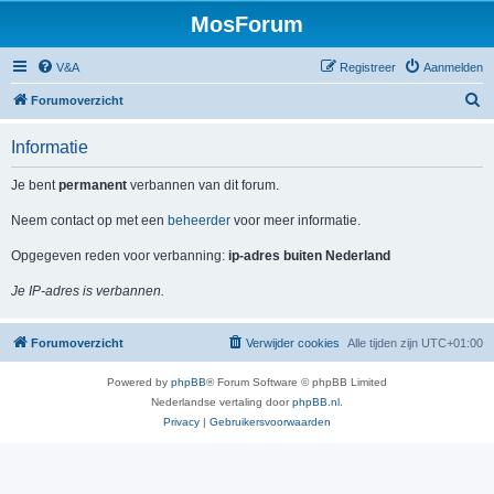
MosForum
V&A
Registreer
Aanmelden
Z
Forumoverzicht
o
Informatie
e
k
Je bent
permanent
verbannen van dit forum.
Neem contact op met een
beheerder
voor meer informatie.
Opgegeven reden voor verbanning:
ip-adres buiten Nederland
Je IP-adres is verbannen.
Forumoverzicht
Verwijder cookies
Alle tijden zijn
UTC+01:00
Powered by
phpBB
® Forum Software © phpBB Limited
Nederlandse vertaling door
phpBB.nl
.
Privacy
|
Gebruikersvoorwaarden