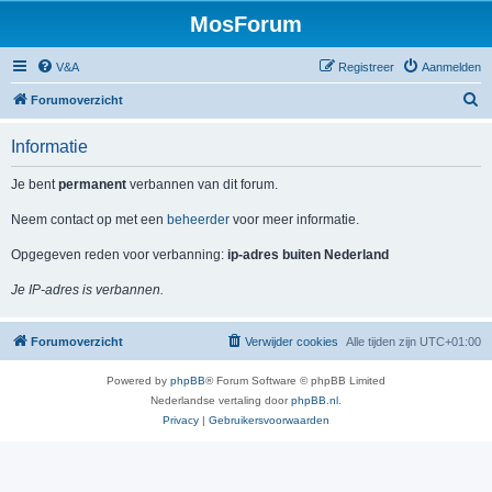
MosForum
V&A
Registreer
Aanmelden
Z
Forumoverzicht
o
Informatie
e
k
Je bent
permanent
verbannen van dit forum.
Neem contact op met een
beheerder
voor meer informatie.
Opgegeven reden voor verbanning:
ip-adres buiten Nederland
Je IP-adres is verbannen.
Forumoverzicht
Verwijder cookies
Alle tijden zijn
UTC+01:00
Powered by
phpBB
® Forum Software © phpBB Limited
Nederlandse vertaling door
phpBB.nl
.
Privacy
|
Gebruikersvoorwaarden