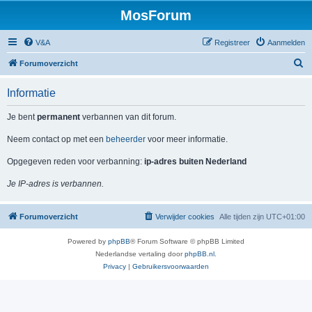
MosForum
V&A
Registreer
Aanmelden
Z
Forumoverzicht
o
Informatie
e
k
Je bent
permanent
verbannen van dit forum.
Neem contact op met een
beheerder
voor meer informatie.
Opgegeven reden voor verbanning:
ip-adres buiten Nederland
Je IP-adres is verbannen.
Forumoverzicht
Verwijder cookies
Alle tijden zijn
UTC+01:00
Powered by
phpBB
® Forum Software © phpBB Limited
Nederlandse vertaling door
phpBB.nl
.
Privacy
|
Gebruikersvoorwaarden