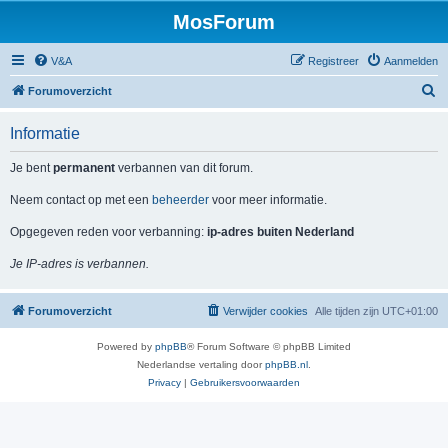
MosForum
V&A
Registreer
Aanmelden
Z
Forumoverzicht
o
Informatie
e
k
Je bent
permanent
verbannen van dit forum.
Neem contact op met een
beheerder
voor meer informatie.
Opgegeven reden voor verbanning:
ip-adres buiten Nederland
Je IP-adres is verbannen.
Forumoverzicht
Verwijder cookies
Alle tijden zijn
UTC+01:00
Powered by
phpBB
® Forum Software © phpBB Limited
Nederlandse vertaling door
phpBB.nl
.
Privacy
|
Gebruikersvoorwaarden