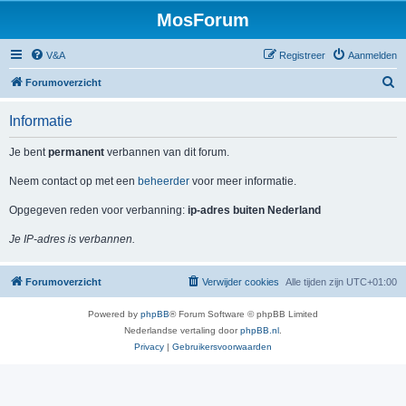
MosForum
V&A
Registreer
Aanmelden
Z
Forumoverzicht
o
Informatie
e
k
Je bent
permanent
verbannen van dit forum.
Neem contact op met een
beheerder
voor meer informatie.
Opgegeven reden voor verbanning:
ip-adres buiten Nederland
Je IP-adres is verbannen.
Forumoverzicht
Verwijder cookies
Alle tijden zijn
UTC+01:00
Powered by
phpBB
® Forum Software © phpBB Limited
Nederlandse vertaling door
phpBB.nl
.
Privacy
|
Gebruikersvoorwaarden