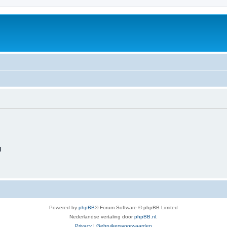
d
Powered by
phpBB
® Forum Software © phpBB Limited
Nederlandse vertaling door
phpBB.nl
.
Privacy
|
Gebruikersvoorwaarden