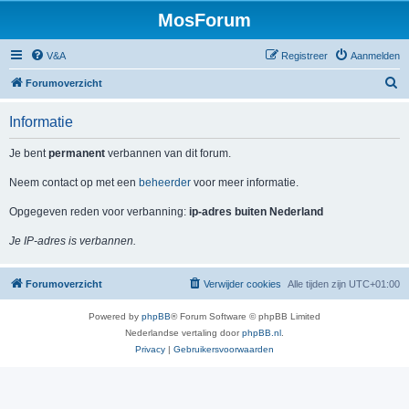
MosForum
V&A
Registreer
Aanmelden
Z
Forumoverzicht
o
Informatie
e
k
Je bent
permanent
verbannen van dit forum.
Neem contact op met een
beheerder
voor meer informatie.
Opgegeven reden voor verbanning:
ip-adres buiten Nederland
Je IP-adres is verbannen.
Forumoverzicht
Verwijder cookies
Alle tijden zijn
UTC+01:00
Powered by
phpBB
® Forum Software © phpBB Limited
Nederlandse vertaling door
phpBB.nl
.
Privacy
|
Gebruikersvoorwaarden