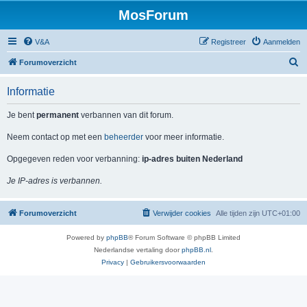
MosForum
V&A
Registreer
Aanmelden
Z
Forumoverzicht
o
Informatie
e
k
Je bent
permanent
verbannen van dit forum.
Neem contact op met een
beheerder
voor meer informatie.
Opgegeven reden voor verbanning:
ip-adres buiten Nederland
Je IP-adres is verbannen.
Forumoverzicht
Verwijder cookies
Alle tijden zijn
UTC+01:00
Powered by
phpBB
® Forum Software © phpBB Limited
Nederlandse vertaling door
phpBB.nl
.
Privacy
|
Gebruikersvoorwaarden