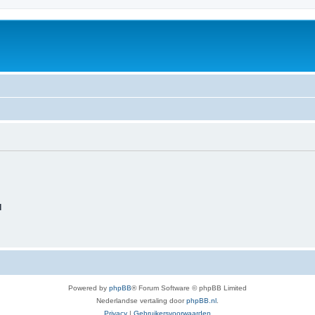
d
Powered by
phpBB
® Forum Software © phpBB Limited
Nederlandse vertaling door
phpBB.nl
.
Privacy
|
Gebruikersvoorwaarden