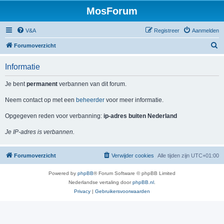
MosForum
V&A
Registreer
Aanmelden
Z
Forumoverzicht
o
Informatie
e
k
Je bent
permanent
verbannen van dit forum.
Neem contact op met een
beheerder
voor meer informatie.
Opgegeven reden voor verbanning:
ip-adres buiten Nederland
Je IP-adres is verbannen.
Forumoverzicht
Verwijder cookies
Alle tijden zijn
UTC+01:00
Powered by
phpBB
® Forum Software © phpBB Limited
Nederlandse vertaling door
phpBB.nl
.
Privacy
|
Gebruikersvoorwaarden