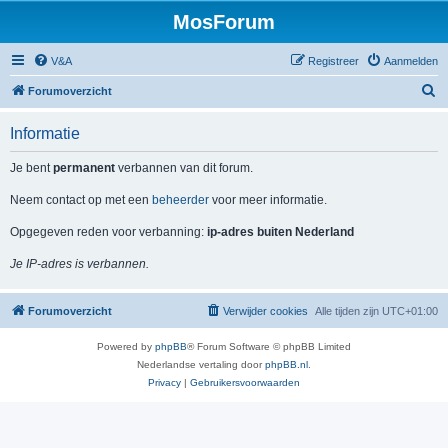
MosForum
V&A
Registreer
Aanmelden
Z
Forumoverzicht
o
Informatie
e
k
Je bent
permanent
verbannen van dit forum.
Neem contact op met een
beheerder
voor meer informatie.
Opgegeven reden voor verbanning:
ip-adres buiten Nederland
Je IP-adres is verbannen.
Forumoverzicht
Verwijder cookies
Alle tijden zijn
UTC+01:00
Powered by
phpBB
® Forum Software © phpBB Limited
Nederlandse vertaling door
phpBB.nl
.
Privacy
|
Gebruikersvoorwaarden