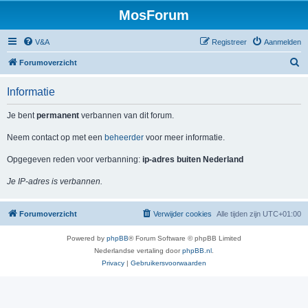
MosForum
V&A
Registreer
Aanmelden
Z
Forumoverzicht
o
Informatie
e
k
Je bent
permanent
verbannen van dit forum.
Neem contact op met een
beheerder
voor meer informatie.
Opgegeven reden voor verbanning:
ip-adres buiten Nederland
Je IP-adres is verbannen.
Forumoverzicht
Verwijder cookies
Alle tijden zijn
UTC+01:00
Powered by
phpBB
® Forum Software © phpBB Limited
Nederlandse vertaling door
phpBB.nl
.
Privacy
|
Gebruikersvoorwaarden