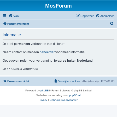
MosForum
V&A
Registreer
Aanmelden
Z
Forumoverzicht
o
Informatie
e
k
Je bent
permanent
verbannen van dit forum.
Neem contact op met een
beheerder
voor meer informatie.
Opgegeven reden voor verbanning:
ip-adres buiten Nederland
Je IP-adres is verbannen.
Forumoverzicht
Verwijder cookies
Alle tijden zijn
UTC+01:00
Powered by
phpBB
® Forum Software © phpBB Limited
Nederlandse vertaling door
phpBB.nl
.
Privacy
|
Gebruikersvoorwaarden