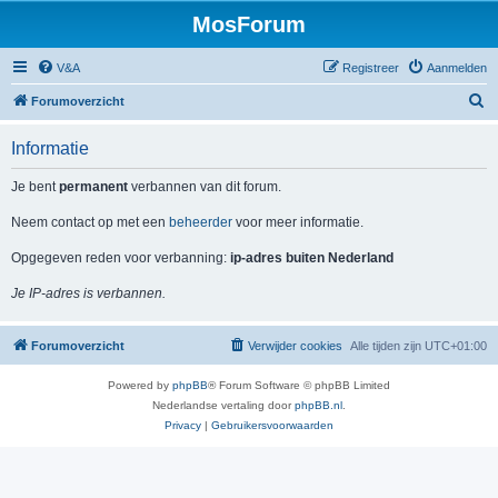
MosForum
V&A
Registreer
Aanmelden
Z
Forumoverzicht
o
Informatie
e
k
Je bent
permanent
verbannen van dit forum.
Neem contact op met een
beheerder
voor meer informatie.
Opgegeven reden voor verbanning:
ip-adres buiten Nederland
Je IP-adres is verbannen.
Forumoverzicht
Verwijder cookies
Alle tijden zijn
UTC+01:00
Powered by
phpBB
® Forum Software © phpBB Limited
Nederlandse vertaling door
phpBB.nl
.
Privacy
|
Gebruikersvoorwaarden