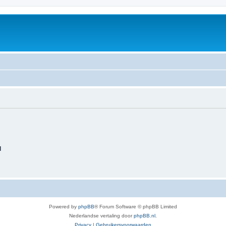
d
Powered by
phpBB
® Forum Software © phpBB Limited
Nederlandse vertaling door
phpBB.nl
.
Privacy
|
Gebruikersvoorwaarden