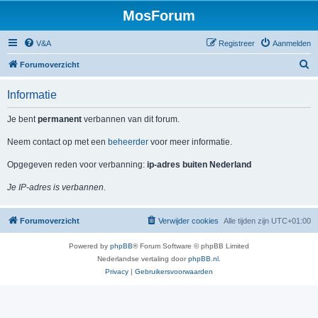
MosForum
V&A
Registreer
Aanmelden
Z
Forumoverzicht
o
Informatie
e
k
Je bent
permanent
verbannen van dit forum.
Neem contact op met een
beheerder
voor meer informatie.
Opgegeven reden voor verbanning:
ip-adres buiten Nederland
Je IP-adres is verbannen.
Forumoverzicht
Verwijder cookies
Alle tijden zijn
UTC+01:00
Powered by
phpBB
® Forum Software © phpBB Limited
Nederlandse vertaling door
phpBB.nl
.
Privacy
|
Gebruikersvoorwaarden