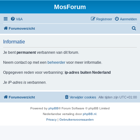
MosForum
V&A
Registreer
Aanmelden
Z
Forumoverzicht
o
Informatie
e
k
Je bent
permanent
verbannen van dit forum.
Neem contact op met een
beheerder
voor meer informatie.
Opgegeven reden voor verbanning:
ip-adres buiten Nederland
Je IP-adres is verbannen.
Forumoverzicht
Verwijder cookies
Alle tijden zijn
UTC+01:00
Powered by
phpBB
® Forum Software © phpBB Limited
Nederlandse vertaling door
phpBB.nl
.
Privacy
|
Gebruikersvoorwaarden