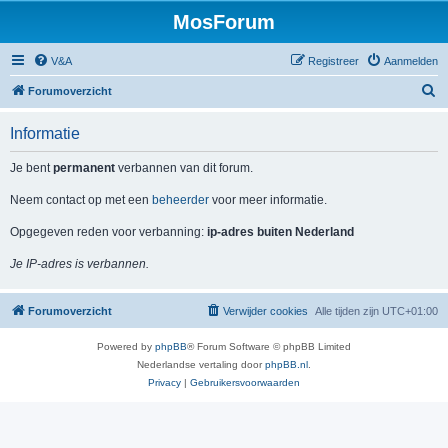
MosForum
V&A
Registreer
Aanmelden
Z
Forumoverzicht
o
Informatie
e
k
Je bent
permanent
verbannen van dit forum.
Neem contact op met een
beheerder
voor meer informatie.
Opgegeven reden voor verbanning:
ip-adres buiten Nederland
Je IP-adres is verbannen.
Forumoverzicht
Verwijder cookies
Alle tijden zijn
UTC+01:00
Powered by
phpBB
® Forum Software © phpBB Limited
Nederlandse vertaling door
phpBB.nl
.
Privacy
|
Gebruikersvoorwaarden