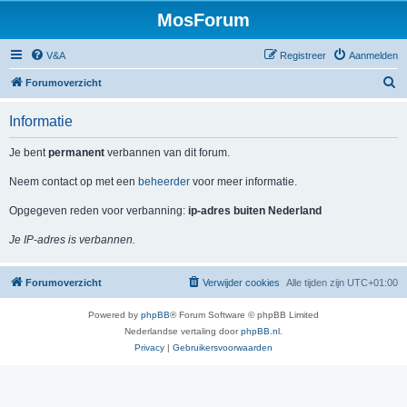
MosForum
V&A
Registreer
Aanmelden
Z
Forumoverzicht
o
Informatie
e
k
Je bent
permanent
verbannen van dit forum.
Neem contact op met een
beheerder
voor meer informatie.
Opgegeven reden voor verbanning:
ip-adres buiten Nederland
Je IP-adres is verbannen.
Forumoverzicht
Verwijder cookies
Alle tijden zijn
UTC+01:00
Powered by
phpBB
® Forum Software © phpBB Limited
Nederlandse vertaling door
phpBB.nl
.
Privacy
|
Gebruikersvoorwaarden