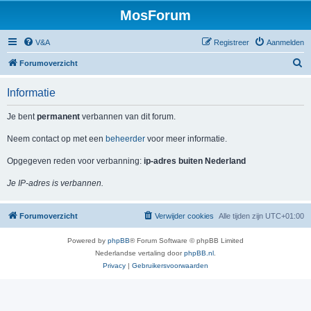
MosForum
V&A
Registreer
Aanmelden
Z
Forumoverzicht
o
Informatie
e
k
Je bent
permanent
verbannen van dit forum.
Neem contact op met een
beheerder
voor meer informatie.
Opgegeven reden voor verbanning:
ip-adres buiten Nederland
Je IP-adres is verbannen.
Forumoverzicht
Verwijder cookies
Alle tijden zijn
UTC+01:00
Powered by
phpBB
® Forum Software © phpBB Limited
Nederlandse vertaling door
phpBB.nl
.
Privacy
|
Gebruikersvoorwaarden