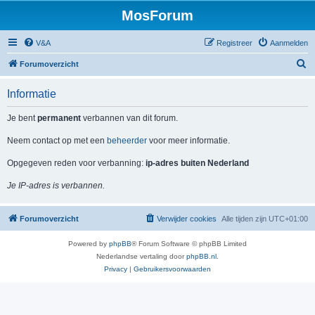
MosForum
V&A
Registreer
Aanmelden
Z
Forumoverzicht
o
Informatie
e
k
Je bent
permanent
verbannen van dit forum.
Neem contact op met een
beheerder
voor meer informatie.
Opgegeven reden voor verbanning:
ip-adres buiten Nederland
Je IP-adres is verbannen.
Forumoverzicht
Verwijder cookies
Alle tijden zijn
UTC+01:00
Powered by
phpBB
® Forum Software © phpBB Limited
Nederlandse vertaling door
phpBB.nl
.
Privacy
|
Gebruikersvoorwaarden