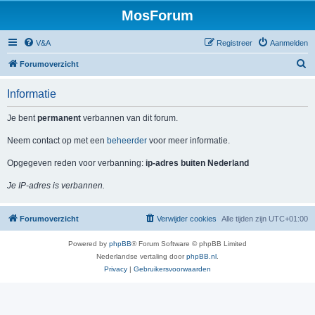
MosForum
V&A
Registreer
Aanmelden
Z
Forumoverzicht
o
Informatie
e
k
Je bent
permanent
verbannen van dit forum.
Neem contact op met een
beheerder
voor meer informatie.
Opgegeven reden voor verbanning:
ip-adres buiten Nederland
Je IP-adres is verbannen.
Forumoverzicht
Verwijder cookies
Alle tijden zijn
UTC+01:00
Powered by
phpBB
® Forum Software © phpBB Limited
Nederlandse vertaling door
phpBB.nl
.
Privacy
|
Gebruikersvoorwaarden