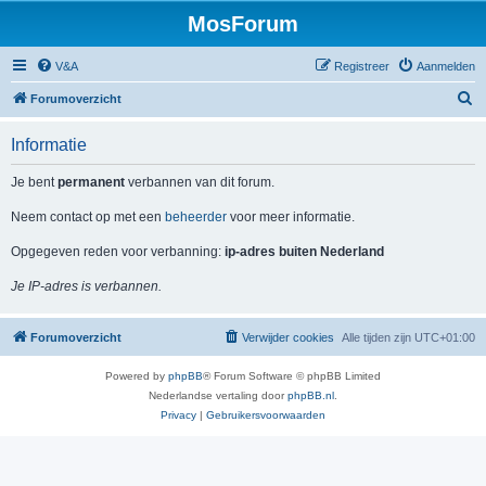
MosForum
V&A
Registreer
Aanmelden
Z
Forumoverzicht
o
Informatie
e
k
Je bent
permanent
verbannen van dit forum.
Neem contact op met een
beheerder
voor meer informatie.
Opgegeven reden voor verbanning:
ip-adres buiten Nederland
Je IP-adres is verbannen.
Forumoverzicht
Verwijder cookies
Alle tijden zijn
UTC+01:00
Powered by
phpBB
® Forum Software © phpBB Limited
Nederlandse vertaling door
phpBB.nl
.
Privacy
|
Gebruikersvoorwaarden