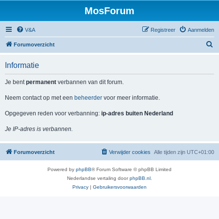
MosForum
V&A
Registreer
Aanmelden
Z
Forumoverzicht
o
Informatie
e
k
Je bent
permanent
verbannen van dit forum.
Neem contact op met een
beheerder
voor meer informatie.
Opgegeven reden voor verbanning:
ip-adres buiten Nederland
Je IP-adres is verbannen.
Forumoverzicht
Verwijder cookies
Alle tijden zijn
UTC+01:00
Powered by
phpBB
® Forum Software © phpBB Limited
Nederlandse vertaling door
phpBB.nl
.
Privacy
|
Gebruikersvoorwaarden