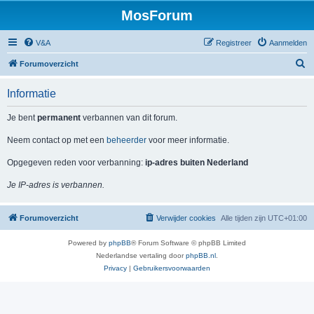
MosForum
V&A
Registreer
Aanmelden
Z
Forumoverzicht
o
Informatie
e
k
Je bent
permanent
verbannen van dit forum.
Neem contact op met een
beheerder
voor meer informatie.
Opgegeven reden voor verbanning:
ip-adres buiten Nederland
Je IP-adres is verbannen.
Forumoverzicht
Verwijder cookies
Alle tijden zijn
UTC+01:00
Powered by
phpBB
® Forum Software © phpBB Limited
Nederlandse vertaling door
phpBB.nl
.
Privacy
|
Gebruikersvoorwaarden