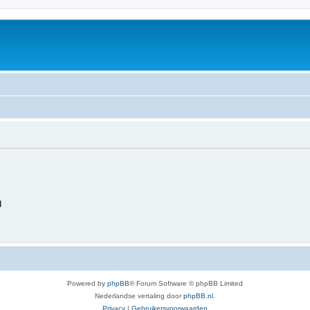
d
Powered by
phpBB
® Forum Software © phpBB Limited
Nederlandse vertaling door
phpBB.nl
.
Privacy
|
Gebruikersvoorwaarden